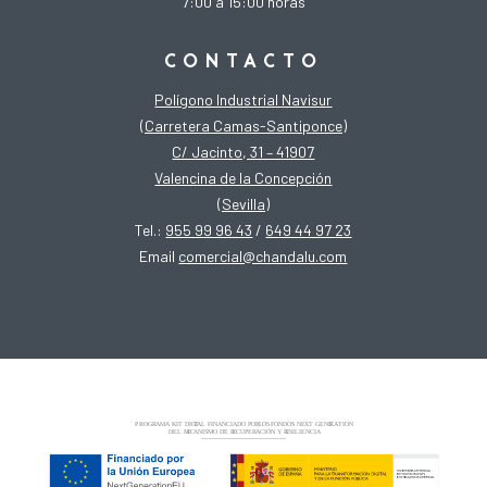
7:00 a 15:00 horas
CONTACTO
Polígono Industrial Navisur
(Carretera Camas-Santiponce)
C/ Jacinto, 31 – 41907
Valencina de la Concepción
(Sevilla)
Tel.:
955 99 96 43
/
649 44 97 23
Email
comercial@chandalu.com