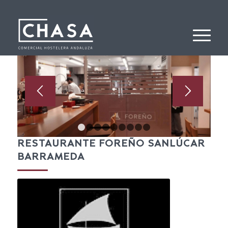
1
2
3
4
5
6
7
8
9
RESTAURANTE FOREÑO SANLÚCAR
BARRAMEDA