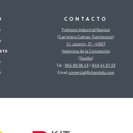
O
CONTACTO
s
Polígono Industrial Navisur
(Carretera Camas-Santiponce)
s
C/ Jacinto, 31 – 41907
OSTO
Valencina de la Concepción
(Sevilla)
s
Tel.:
955 99 96 43
/
649 44 97 23
s
Email
comercial@chandalu.com