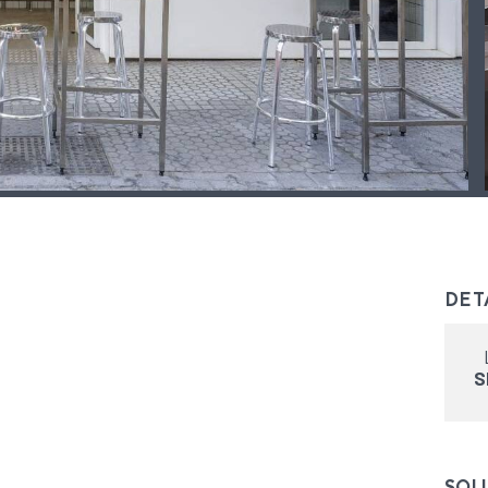
DET
S
SOL