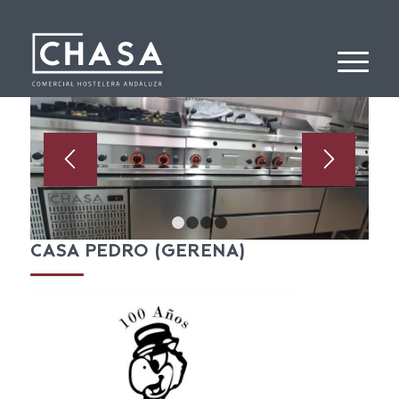
1
2
3
4
CASA PEDRO (GERENA)