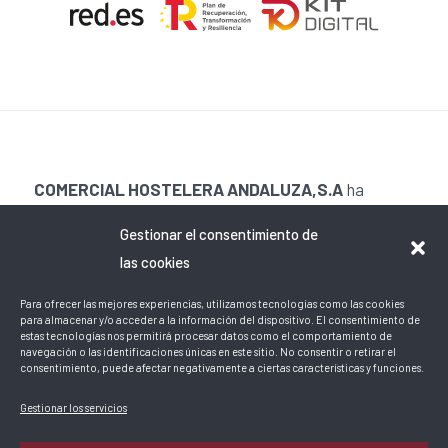
COMERCIAL HOSTELERA ANDALUZA,S.A
ha
recibido una ayuda de la Unión Europea con cargo al
Gestionar el consentimiento de
Programa Operativo FEDER de Andalucía 2014-
las cookies
2020, financiada como parte de la respuesta de la
Unión a la pandemia de COVID-19 (REACT-UE), para
Para ofrecer las mejores experiencias, utilizamos tecnologías como las cookies
para almacenar y/o acceder a la información del dispositivo. El consentimiento de
compensar el sobrecoste energético de gas natural
estas tecnologías nos permitirá procesar datos como el comportamiento de
navegación o las identificaciones únicas en este sitio. No consentir o retirar el
y/o electricidad a pymes y autónomos
consentimiento, puede afectar negativamente a ciertas características y funciones.
especialmente afectados por el incremento de los
Gestionar los servicios
precios del gas natural y la electricidad provocados
por el impacto de la guerra de agresión de Rusia