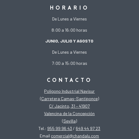
HORARIO
De Lunes a Viernes
8:00 a 16:00 horas
JUNIO, JULIO Y AGOSTO
De Lunes a Viernes
7:00 a 15:00 horas
CONTACTO
Polígono Industrial Navisur
(Carretera Camas-Santiponce)
C/ Jacinto, 31 – 41907
Valencina de la Concepción
(Sevilla)
Tel.:
955 99 96 43
/
649 44 97 23
Email
comercial@chandalu.com